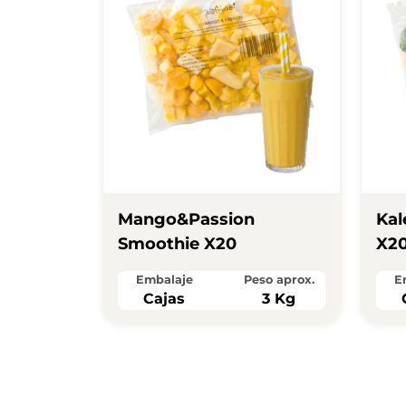
Mango&passion
Kal
Smoothie X20
X2
Embalaje
Peso aprox.
E
Cajas
3 Kg