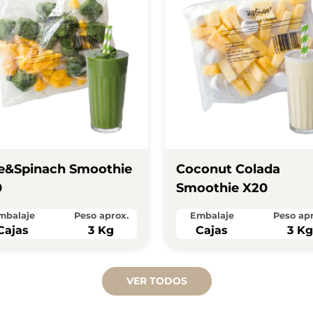
e&spinach Smoothie
Coconut Colada
0
Smoothie X20
mbalaje
Peso aprox.
Embalaje
Peso apr
Cajas
3 Kg
Cajas
3 K
VER TODOS