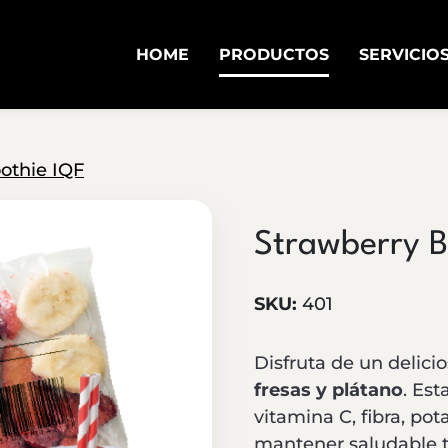
HOME
PRODUCTOS
SERVICIO
othie IQF
Strawberry 
SKU:
401
Disfruta de un delici
fresas y plátano
. Est
vitamina C, fibra, po
mantener saludable t