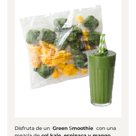
Disfruta de un
Green
S
moothie
con una
mezcla de
col kale, espinaca y mango
.