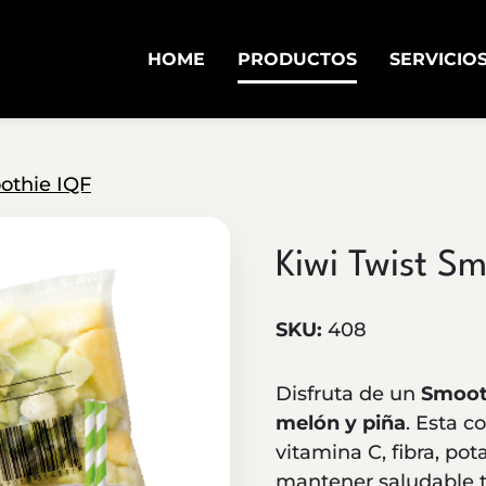
HOME
PRODUCTOS
SERVICIO
othie IQF
Kiwi Twist S
SKU:
408
Disfruta de un
Smoot
melón y piña
. Esta c
vitamina C, fibra, po
mantener saludable t