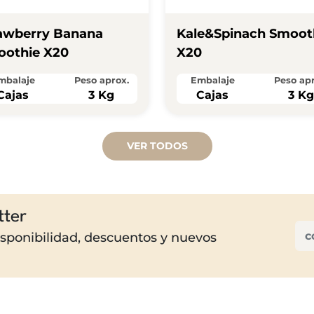
awberry Banana
Kale&spinach Smoot
othie X20
X20
mbalaje
Peso aprox.
Embalaje
Peso apr
Cajas
3 Kg
Cajas
3 K
VER TODOS
tter
disponibilidad, descuentos y nuevos