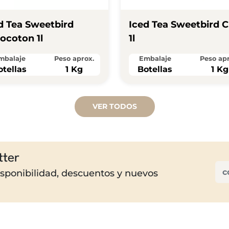
d Tea Sweetbird
Iced Tea Sweetbird C
ocoton 1l
1l
mbalaje
Peso aprox.
Embalaje
Peso apr
otellas
1 Kg
Botellas
1 Kg
VER TODOS
tter
disponibilidad, descuentos y nuevos