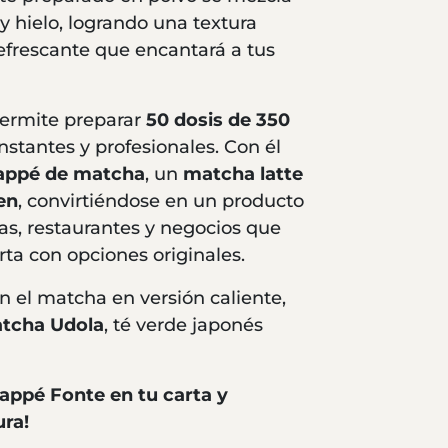
y hielo, logrando una textura
efrescante que encantará a tus
ermite preparar
50 dosis de 350
nstantes y profesionales. Con él
rappé de matcha
, un
matcha latte
en
, convirtiéndose en un producto
ías, restaurantes y negocios que
ta con opciones originales.
n el matcha en versión caliente,
tcha Udola
, té verde japonés
rappé Fonte en tu carta y
ra!