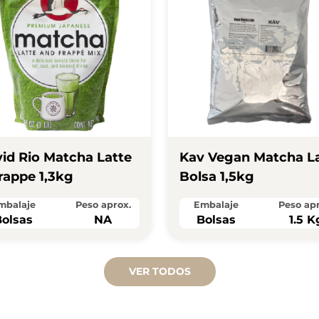
id Rio Matcha Latte
Kav Vegan Matcha L
rappe 1,3kg
Bolsa 1,5kg
mbalaje
Peso aprox.
Embalaje
Peso apr
olsas
NA
Bolsas
1.5 K
VER TODOS