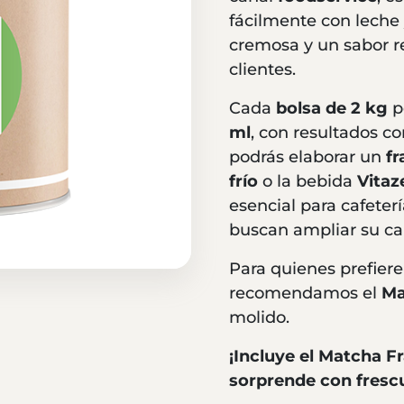
fácilmente con leche 
cremosa y un sabor r
clientes.
Cada
bolsa de 2 kg
p
ml
, con resultados co
podrás elaborar un
f
frío
o la bebida
Vitaz
esencial para cafeter
buscan ampliar su car
Para quienes prefiere
recomendamos el
Ma
molido.
¡Incluye el Matcha F
sorprende con frescu