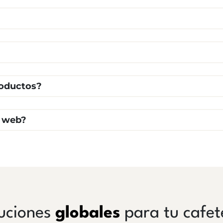
roductos?
a web?
uciones
globales
para tu cafet