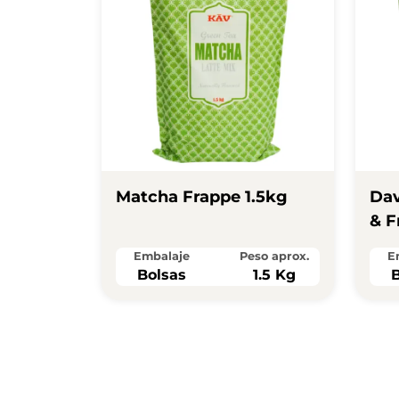
Matcha Frappe 1.5kg
Dav
& F
Embalaje
Peso aprox.
E
Bolsas
1.5 Kg
B